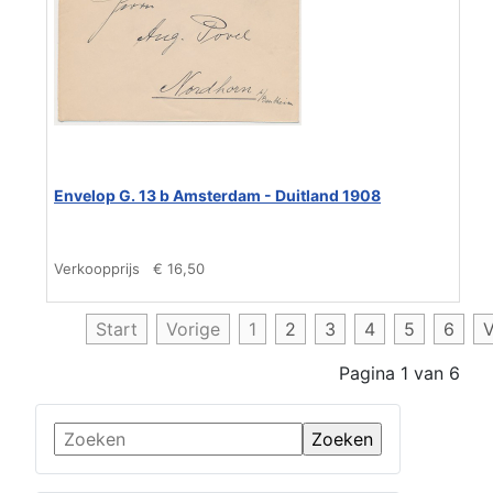
Envelop G. 13 b Amsterdam - Duitland 1908
Verkoopprijs
€ 16,50
Start
Vorige
1
2
3
4
5
6
V
Pagina 1 van 6