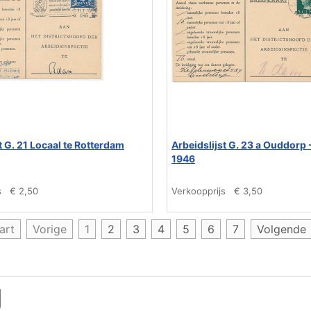
t G. 21 Locaal te Rotterdam
Arbeidslijst G. 23 a Ouddorp
1946
s
€ 2,50
Verkoopprijs
€ 3,50
art
Vorige
1
2
3
4
5
6
7
Volgende