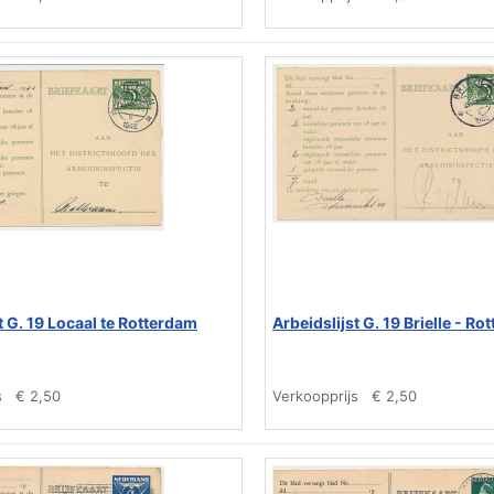
t G. 19 Locaal te Rotterdam
Arbeidslijst G. 19 Brielle - R
s
€ 2,50
Verkoopprijs
€ 2,50