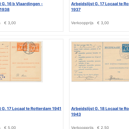
t G. 16 b Vlaardingen -
Arbeidslijst G. 17 Locaal te R
 1938
1937
s
€ 3,00
Verkoopprijs
€ 3,00
t G. 17 Locaal te Rotterdam 1941
Arbeidslijst G. 18 Locaal te 
1943
s
€ 5,00
Verkoopprijs
€ 2,50