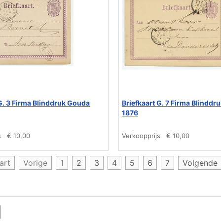
 G. 3 Firma Blinddruk Gouda
Briefkaart G. 7 Firma Blindd
1876
s
€ 10,00
Verkoopprijs
€ 10,00
art
Vorige
1
2
3
4
5
6
7
Volgende