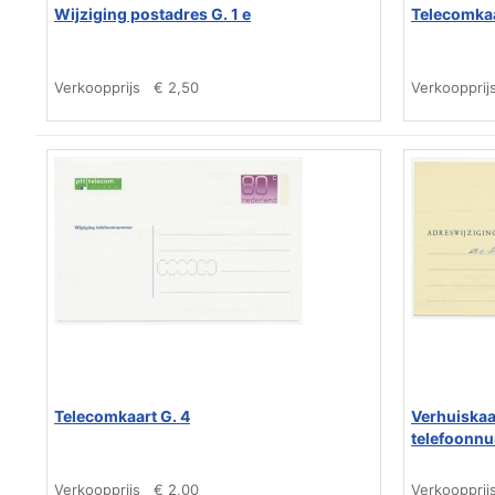
Wijziging postadres G. 1 e
Telecomkaa
Verkoopprijs
€ 2,50
Verkoopprij
Telecomkaart G. 4
Verhuiskaa
telefoonn
Verkoopprijs
€ 2,00
Verkoopprij