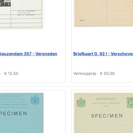
 Geuzendam 357 - Versneden
Briefkaart G. 92 I - Verschov
s
€ 12,50
Verkoopprijs
€ 50,00