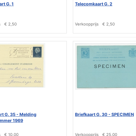
rt G. 1
Telecomkaart G. 2
s
€ 2,50
Verkoopprijs
€ 2,50
rt G. 35 - Melding
Briefkaart G. 30 - SPECIMEN
ummer 1969
s
€ 10,00
Verkoopprijs
€ 25,00