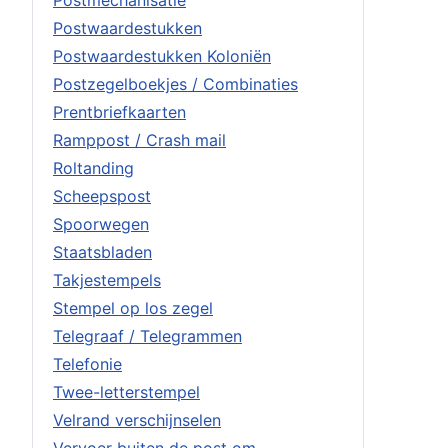
Postwaardestukken
Postwaardestukken Koloniën
Postzegelboekjes / Combinaties
Prentbriefkaarten
Ramppost / Crash mail
Roltanding
Scheepspost
Spoorwegen
Staatsbladen
Takjestempels
Stempel op los zegel
Telegraaf / Telegrammen
Telefonie
Twee-letterstempel
Velrand verschijnselen
Vervoer buiten de post om