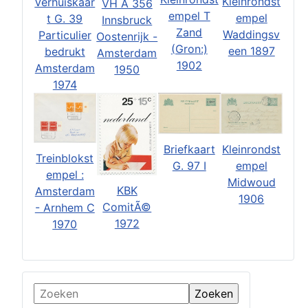
Kleinrondst
Verhuiskaar
VH A 356
empel T
empel
t G. 39
Innsbruck
Zand
Waddingsv
Particulier
Oostenrijk -
(Gron:)
een 1897
bedrukt
Amsterdam
1902
Amsterdam
1950
1974
Briefkaart
Kleinrondst
Treinblokst
G. 97 I
empel
empel :
Midwoud
KBK
Amsterdam
1906
ComitÃ©
- Arnhem C
1972
1970