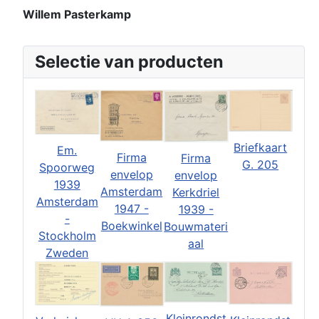
Willem Pasterkamp
Selectie van producten
Briefkaart
Em.
Firma
Firma
G. 205
Spoorweg
envelop
envelop
1939
Amsterdam
Kerkdriel
Amsterdam
1947 -
1939 -
-
Boekwinkel
Bouwmateri
Stockholm
aal
Zweden
Kleinrondst