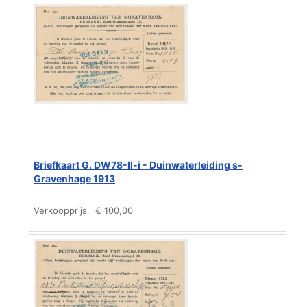
Briefkaart G. DW78-II-i - Duinwaterleiding s-
Gravenhage 1913
Verkoopprijs
€ 100,00