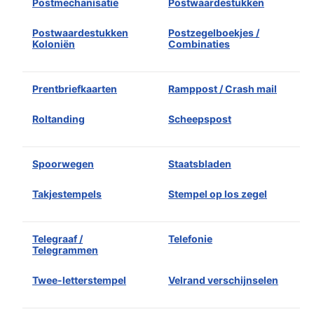
Postmechanisatie
Postwaardestukken
Postwaardestukken
Postzegelboekjes /
Koloniën
Combinaties
Prentbriefkaarten
Ramppost / Crash mail
Roltanding
Scheepspost
Spoorwegen
Staatsbladen
Takjestempels
Stempel op los zegel
Telegraaf /
Telefonie
Telegrammen
Twee-letterstempel
Velrand verschijnselen