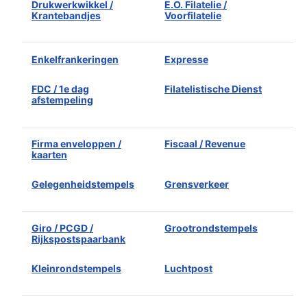
Drukwerkwikkel /
E.O. Filatelie /
Krantebandjes
Voorfilatelie
Enkelfrankeringen
Expresse
FDC / 1e dag
Filatelistische Dienst
afstempeling
Firma enveloppen /
Fiscaal / Revenue
kaarten
Gelegenheidstempels
Grensverkeer
Giro / PCGD /
Grootrondstempels
Rijkspostspaarbank
Kleinrondstempels
Luchtpost