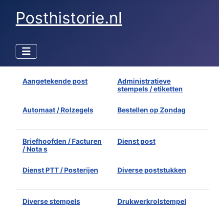
Posthistorie.nl
Aangetekende post
Administratieve
stempels / etiketten
Automaat / Rolzegels
Bestellen op Zondag
Briefhoofden / Facturen
Dienst post
/ Nota s
Dienst PTT / Posterijen
Diverse poststukken
Diverse stempels
Drukwerkrolstempel