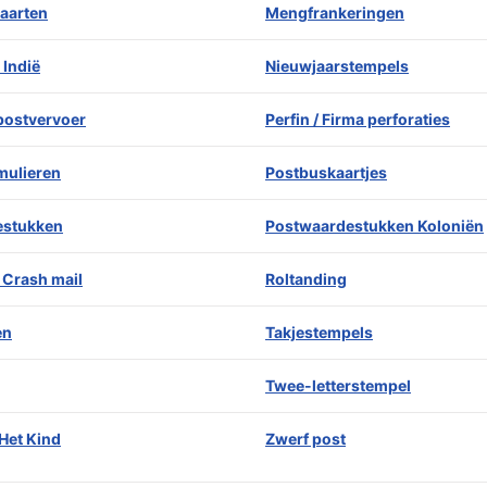
aarten
Mengfrankeringen
 Indië
Nieuwjaarstempels
 postvervoer
Perfin / Firma perforaties
mulieren
Postbuskaartjes
estukken
Postwaardestukken Koloniën
 Crash mail
Roltanding
en
Takjestempels
Twee-letterstempel
Het Kind
Zwerf post