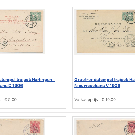
tempel traject: Harlingen -
Grootrondstempel traject: Ha
ans D 1906
Nieuweschans V 1906
s
€ 5,00
Verkoopprijs
€ 10,00