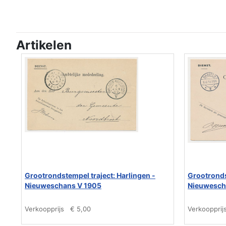
Artikelen
Grootrondstempel traject: Harlingen -
Grootronds
Nieuweschans V 1905
Nieuwesch
Verkoopprijs
€ 5,00
Verkoopprij