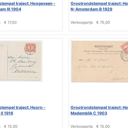
tempel traject: Hoogeveen -
Grootrondstempel traject: H
m III 1904
N-Amsterdam B 1929
s
€ 17,50
Verkoopprijs
€ 75,00
tempel traject: Hoorn -
Grootrondstempel traject: Ho
II 1916
Medemblik C 1903
s
€ 15,00
Verkoopprijs
€ 15,00