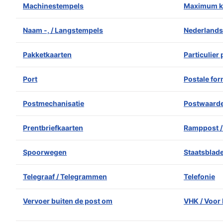
Machinestempels
Maximum k
Naam -, / Langstempels
Nederlands
Pakketkaarten
Particulier
Port
Postale for
Postmechanisatie
Postwaard
Prentbriefkaarten
Ramppost /
Spoorwegen
Staatsblad
Telegraaf / Telegrammen
Telefonie
Vervoer buiten de post om
VHK / Voor 