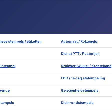
ieve stempels / etiketten
Automaat / Rolzegels
Dienst PTT / Posterijen
lstempel
Drukwerkwikkel / Kranteband
FDC / 1e dag afstempeling
evenue
Gelegenheidstempels
stempels
Kleinrondstempels