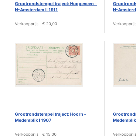
Grootrondstempel traject: Hoogeveen -
Grootronds
N-Amsterdam II 1911
N-Amsterda
Verkoopprijs
€ 20,00
Verkoopprij
Grootrondstempel traject: Hoorn -
Grootronds
Medemblik I 1907
Medemblik 
Verkoopprijs
€ 15,00
Verkoopprij