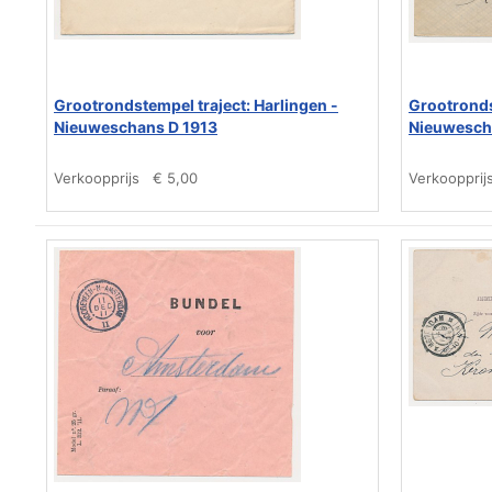
Grootrondstempel traject: Harlingen -
Grootronds
Nieuweschans D 1913
Nieuwesch
Verkoopprijs
€ 5,00
Verkoopprij