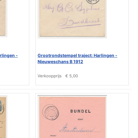
rlingen -
Grootrondstempel traject: Harlingen -
Nieuweschans B 1912
Verkoopprijs
€ 5,00