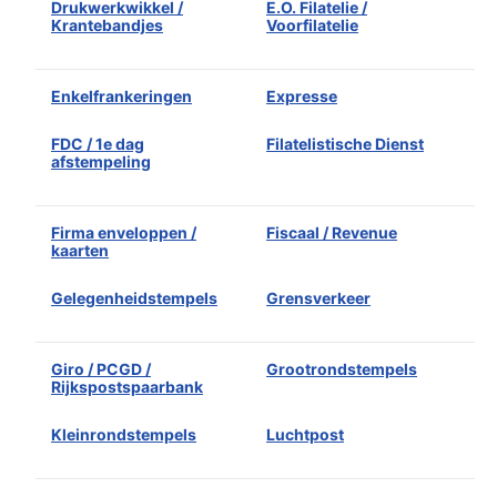
Drukwerkwikkel /
E.O. Filatelie /
Krantebandjes
Voorfilatelie
Enkelfrankeringen
Expresse
FDC / 1e dag
Filatelistische Dienst
afstempeling
Firma enveloppen /
Fiscaal / Revenue
kaarten
Gelegenheidstempels
Grensverkeer
Giro / PCGD /
Grootrondstempels
Rijkspostspaarbank
Kleinrondstempels
Luchtpost