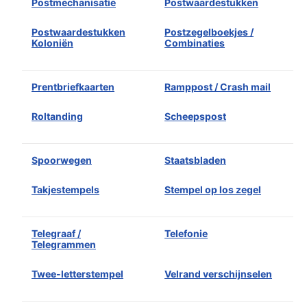
Postmechanisatie
Postwaardestukken
Postwaardestukken
Postzegelboekjes /
Koloniën
Combinaties
Prentbriefkaarten
Ramppost / Crash mail
Roltanding
Scheepspost
Spoorwegen
Staatsbladen
Takjestempels
Stempel op los zegel
Telegraaf /
Telefonie
Telegrammen
Twee-letterstempel
Velrand verschijnselen