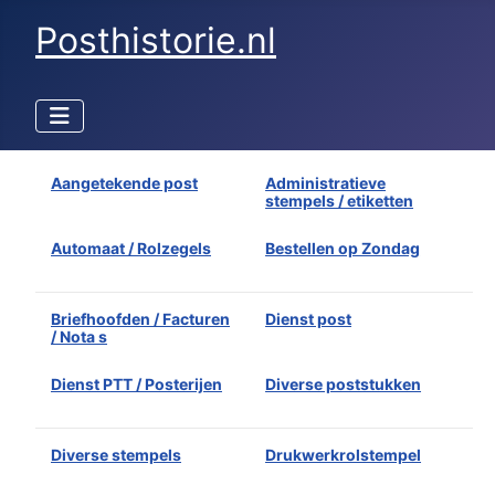
Posthistorie.nl
Aangetekende post
Administratieve
stempels / etiketten
Automaat / Rolzegels
Bestellen op Zondag
Briefhoofden / Facturen
Dienst post
/ Nota s
Dienst PTT / Posterijen
Diverse poststukken
Diverse stempels
Drukwerkrolstempel