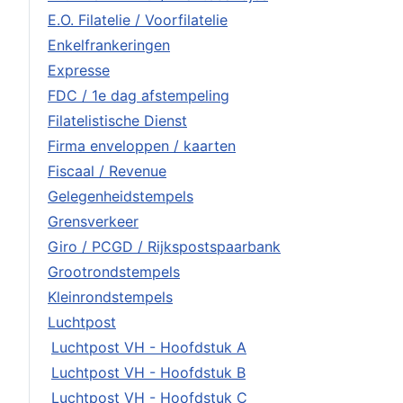
E.O. Filatelie / Voorfilatelie
Enkelfrankeringen
Expresse
FDC / 1e dag afstempeling
Filatelistische Dienst
Firma enveloppen / kaarten
Fiscaal / Revenue
Gelegenheidstempels
Grensverkeer
Giro / PCGD / Rijkspostspaarbank
Grootrondstempels
Kleinrondstempels
Luchtpost
Luchtpost VH - Hoofdstuk A
Luchtpost VH - Hoofdstuk B
Luchtpost VH - Hoofdstuk C