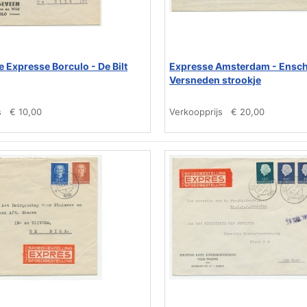
 Expresse Borculo - De Bilt
Expresse Amsterdam - Ensch
Versneden strookje
s
€ 10,00
Verkoopprijs
€ 20,00