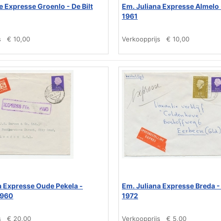
e Expresse Groenlo - De Bilt
Em. Juliana Expresse Almelo
1961
s
€ 10,00
Verkoopprijs
€ 10,00
a Expresse Oude Pekela -
Em. Juliana Expresse Breda -
1960
1972
s
€ 20,00
Verkoopprijs
€ 5,00