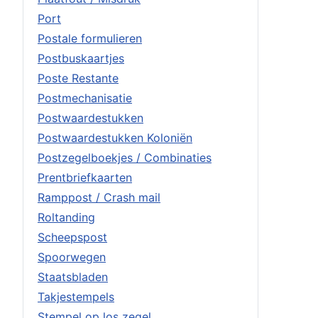
Port
Postale formulieren
Postbuskaartjes
Poste Restante
Postmechanisatie
Postwaardestukken
Postwaardestukken Koloniën
Postzegelboekjes / Combinaties
Prentbriefkaarten
Ramppost / Crash mail
Roltanding
Scheepspost
Spoorwegen
Staatsbladen
Takjestempels
Stempel op los zegel