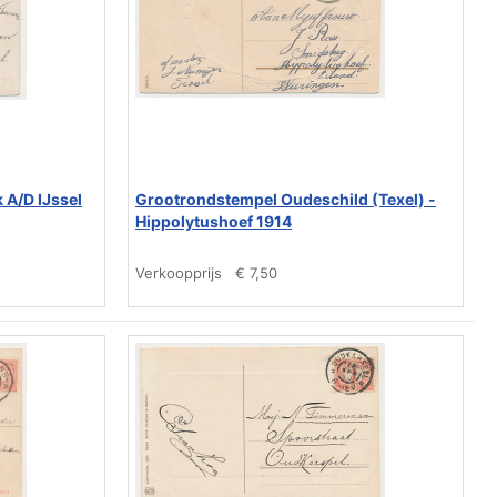
A/D IJssel
Grootrondstempel Oudeschild (Texel) -
Hippolytushoef 1914
Verkoopprijs
€ 7,50