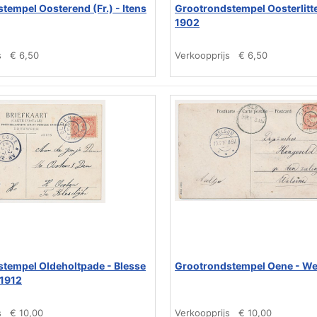
tempel Oosterend (Fr.) - Itens
Grootrondstempel Oosterlitt
1902
s
€ 6,50
Verkoopprijs
€ 6,50
tempel Oldeholtpade - Blesse
Grootrondstempel Oene - W
 1912
s
€ 10,00
Verkoopprijs
€ 10,00