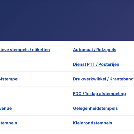
ieve stempels / etiketten
Automaat / Rolzegels
Dienst PTT / Posterijen
lstempel
Drukwerkwikkel / Kranteband
FDC / 1e dag afstempeling
evenue
Gelegenheidstempels
stempels
Kleinrondstempels