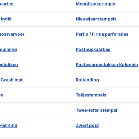
aarten
Mengfrankeringen
 Indië
Nieuwjaarstempels
 postvervoer
Perfin / Firma perforaties
mulieren
Postbuskaartjes
estukken
Postwaardestukken Koloniën
 Crash mail
Roltanding
en
Takjestempels
Twee-letterstempel
Het Kind
Zwerf post