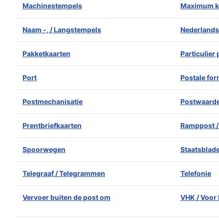
Machinestempels
Maximum k
Naam -, / Langstempels
Nederlands
Pakketkaarten
Particulier
Port
Postale for
Postmechanisatie
Postwaard
Prentbriefkaarten
Ramppost /
Spoorwegen
Staatsblad
Telegraaf / Telegrammen
Telefonie
Vervoer buiten de post om
VHK / Voor 