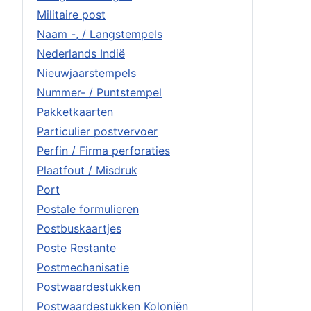
Militaire post
Naam -, / Langstempels
Nederlands Indië
Nieuwjaarstempels
Nummer- / Puntstempel
Pakketkaarten
Particulier postvervoer
Perfin / Firma perforaties
Plaatfout / Misdruk
Port
Postale formulieren
Postbuskaartjes
Poste Restante
Postmechanisatie
Postwaardestukken
Postwaardestukken Koloniën