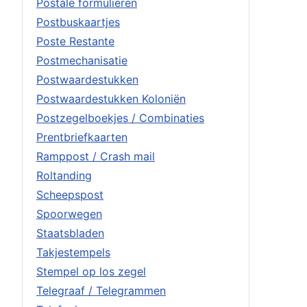
Postale formulieren
Postbuskaartjes
Poste Restante
Postmechanisatie
Postwaardestukken
Postwaardestukken Koloniën
Postzegelboekjes / Combinaties
Prentbriefkaarten
Ramppost / Crash mail
Roltanding
Scheepspost
Spoorwegen
Staatsbladen
Takjestempels
Stempel op los zegel
Telegraaf / Telegrammen