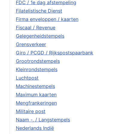
FDC / 1e dag afstempeling
Filatelistische Dienst
Firma enveloppen / kaarten
Fiscaal / Revenue
Gelegenheidstempels
Grensverkeer
Giro / PCGD / Rijkspostspaarbank
Grootrondstempels
Kleinrondstempels
Luchtpost
Machinestempels
Maximum kaarten
Mengfrankeringen
Militaire post
Naam -, / Langstempels
Nederlands Indië