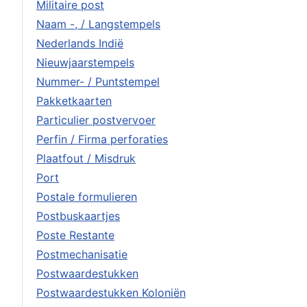
Militaire post
Naam -, / Langstempels
Nederlands Indië
Nieuwjaarstempels
Nummer- / Puntstempel
Pakketkaarten
Particulier postvervoer
Perfin / Firma perforaties
Plaatfout / Misdruk
Port
Postale formulieren
Postbuskaartjes
Poste Restante
Postmechanisatie
Postwaardestukken
Postwaardestukken Koloniën