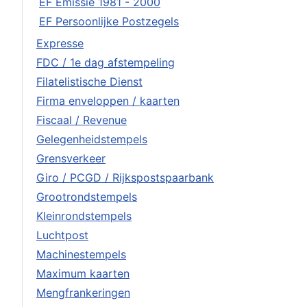
EF Emissie 1981 - 2000
EF Persoonlijke Postzegels
Expresse
FDC / 1e dag afstempeling
Filatelistische Dienst
Firma enveloppen / kaarten
Fiscaal / Revenue
Gelegenheidstempels
Grensverkeer
Giro / PCGD / Rijkspostspaarbank
Grootrondstempels
Kleinrondstempels
Luchtpost
Machinestempels
Maximum kaarten
Mengfrankeringen