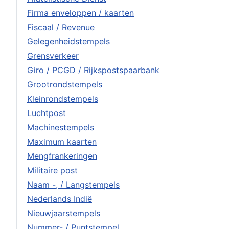
Firma enveloppen / kaarten
Fiscaal / Revenue
Gelegenheidstempels
Grensverkeer
Giro / PCGD / Rijkspostspaarbank
Grootrondstempels
Kleinrondstempels
Luchtpost
Machinestempels
Maximum kaarten
Mengfrankeringen
Militaire post
Naam -, / Langstempels
Nederlands Indië
Nieuwjaarstempels
Nummer- / Puntstempel